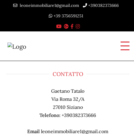
leoneimmobiliare1@gmail.com
+390382373666
+39 3756591251
CONTATTO
Gaetano Tatalo
Via Roma 32/A
27010 Siziano
Telefono:
+390382373666
Email
leoneimmobiliare1@gmail.com