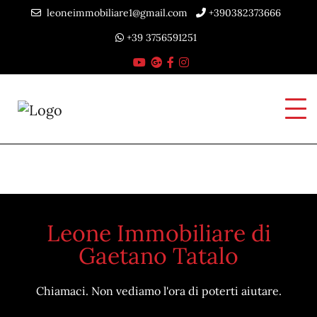
leoneimmobiliare1@gmail.com
+390382373666
+39 3756591251
Leone Immobiliare di
Gaetano Tatalo
Chiamaci. Non vediamo l'ora di poterti aiutare.